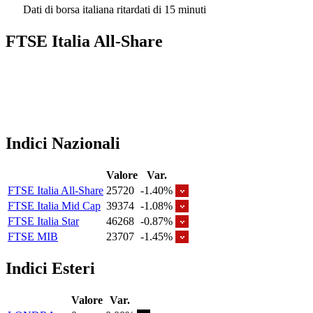
Dati di borsa italiana ritardati di 15 minuti
FTSE Italia All-Share
Indici Nazionali
Valore
Var.
FTSE Italia All-Share
25720
-1.40%
FTSE Italia Mid Cap
39374
-1.08%
FTSE Italia Star
46268
-0.87%
FTSE MIB
23707
-1.45%
Indici Esteri
Valore
Var.