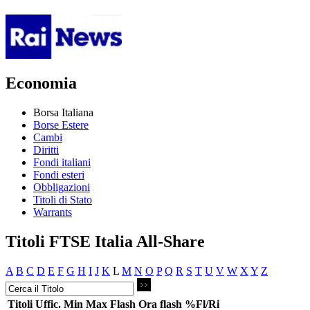
Economia
Borsa Italiana
Borse Estere
Cambi
Diritti
Fondi italiani
Fondi esteri
Obbligazioni
Titoli di Stato
Warrants
Titoli FTSE Italia All-Share
A
B
C
D
E
F
G
H
I
J
K
L
M
N
O
P
Q
R
S
T
U
V
W
X
Y
Z
Titoli
Uffic.
Min
Max
Flash
Ora flash
%Fl/Ri