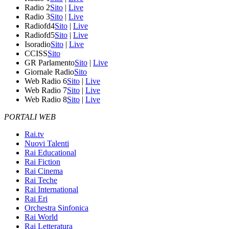
Radio 2
Sito
|
Live
Radio 3
Sito
|
Live
Radiofd4
Sito
|
Live
Radiofd5
Sito
|
Live
Isoradio
Sito
|
Live
CCISS
Sito
GR Parlamento
Sito
|
Live
Giornale Radio
Sito
Web Radio 6
Sito
|
Live
Web Radio 7
Sito
|
Live
Web Radio 8
Sito
|
Live
PORTALI WEB
Rai.tv
Nuovi Talenti
Rai Educational
Rai Fiction
Rai Cinema
Rai Teche
Rai International
Rai Eri
Orchestra Sinfonica
Rai World
Rai Letteratura