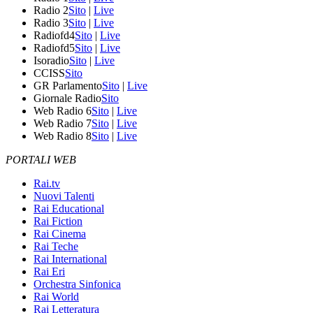
Radio 2
Sito
|
Live
Radio 3
Sito
|
Live
Radiofd4
Sito
|
Live
Radiofd5
Sito
|
Live
Isoradio
Sito
|
Live
CCISS
Sito
GR Parlamento
Sito
|
Live
Giornale Radio
Sito
Web Radio 6
Sito
|
Live
Web Radio 7
Sito
|
Live
Web Radio 8
Sito
|
Live
PORTALI WEB
Rai.tv
Nuovi Talenti
Rai Educational
Rai Fiction
Rai Cinema
Rai Teche
Rai International
Rai Eri
Orchestra Sinfonica
Rai World
Rai Letteratura