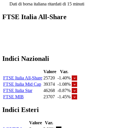
Dati di borsa italiana ritardati di 15 minuti
FTSE Italia All-Share
Indici Nazionali
Valore
Var.
FTSE Italia All-Share
25720
-1.40%
FTSE Italia Mid Cap
39374
-1.08%
FTSE Italia Star
46268
-0.87%
FTSE MIB
23707
-1.45%
Indici Esteri
Valore
Var.