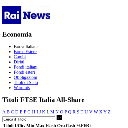
Economia
Borsa Italiana
Borse Estere
Cambi
Diritti
Fondi italiani
Fondi esteri
Obbligazioni
Titoli di Stato
Warrants
Titoli FTSE Italia All-Share
A
B
C
D
E
F
G
H
I
J
K
L
M
N
O
P
Q
R
S
T
U
V
W
X
Y
Z
Titoli
Uffic.
Min
Max
Flash
Ora flash
%Fl/Ri