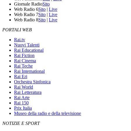
Giornale Radio
Sito
Web Radio 6
Sito
|
Live
Web Radio 7
Sito
|
Live
Web Radio 8
Sito
|
Live
PORTALI WEB
Rai.tv
Nuovi Talenti
Rai Educational
Rai Fiction
Rai Cinema
Rai Teche
Rai International
Rai Eri
Orchestra Sinfonica
Rai World
Rai Letteratura
Rai Arte
Rai 150
Prix Italia
Museo della radio e della televisione
NOTIZIE E SPORT