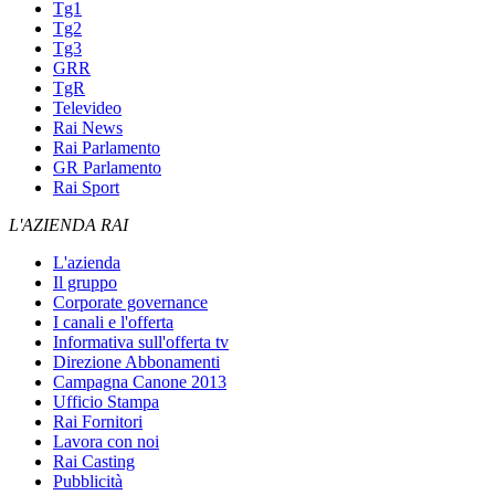
Tg1
Tg2
Tg3
GRR
TgR
Televideo
Rai News
Rai Parlamento
GR Parlamento
Rai Sport
L'AZIENDA RAI
L'azienda
Il gruppo
Corporate governance
I canali e l'offerta
Informativa sull'offerta tv
Direzione Abbonamenti
Campagna Canone 2013
Ufficio Stampa
Rai Fornitori
Lavora con noi
Rai Casting
Pubblicità