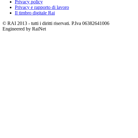
Privacy policy
Privacy e rapporto di lavoro
Il timbro digitale Rai
© RAI 2013 - tutti i diritti riservati. P.Iva 06382641006
Engineered by RaiNet