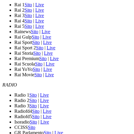
Rai 1
Sito
|
Live
Rai 2
Sito
|
Live
Rai 3
Sito
|
Live
Rai 4
Sito
|
Live
Rai 5
Sito
|
Live
Rainews
Sito
|
Live
Rai Gulp
Sito
|
Live
Rai Sport
Sito
|
Live
Rai Sport 2
Sito
|
Live
Rai Storia
Sito
|
Live
Rai Premium
Sito
|
Live
Rai Scuola
Sito
|
Live
Rai YoYo
Sito
|
Live
Rai Movie
Sito
|
Live
RADIO
Radio 1
Sito
|
Live
Radio 2
Sito
|
Live
Radio 3
Sito
|
Live
Radiofd4
Sito
|
Live
Radiofd5
Sito
|
Live
Isoradio
Sito
|
Live
CCISS
Sito
GR Parlamento
Sito
|
Live