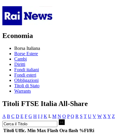
Economia
Borsa Italiana
Borse Estere
Cambi
Diritti
Fondi italiani
Fondi esteri
Obbligazioni
Titoli di Stato
Warrants
Titoli FTSE Italia All-Share
A
B
C
D
E
F
G
H
I
J
K
L
M
N
O
P
Q
R
S
T
U
V
W
X
Y
Z
Titoli
Uffic.
Min
Max
Flash
Ora flash
%Fl/Ri