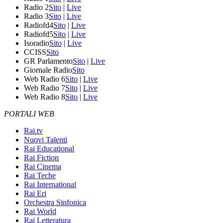
Radio 2
Sito
|
Live
Radio 3
Sito
|
Live
Radiofd4
Sito
|
Live
Radiofd5
Sito
|
Live
Isoradio
Sito
|
Live
CCISS
Sito
GR Parlamento
Sito
|
Live
Giornale Radio
Sito
Web Radio 6
Sito
|
Live
Web Radio 7
Sito
|
Live
Web Radio 8
Sito
|
Live
PORTALI WEB
Rai.tv
Nuovi Talenti
Rai Educational
Rai Fiction
Rai Cinema
Rai Teche
Rai International
Rai Eri
Orchestra Sinfonica
Rai World
Rai Letteratura