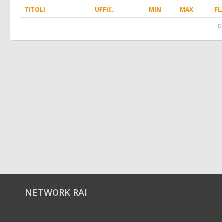
TITOLI
UFFIC.
MIN
MAX
FL
Da
NETWORK RAI