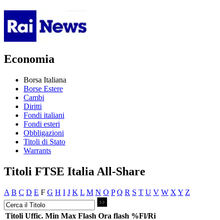
Economia
Borsa Italiana
Borse Estere
Cambi
Diritti
Fondi italiani
Fondi esteri
Obbligazioni
Titoli di Stato
Warrants
Titoli FTSE Italia All-Share
A
B
C
D
E
F
G
H
I
J
K
L
M
N
O
P
Q
R
S
T
U
V
W
X
Y
Z
Titoli
Uffic.
Min
Max
Flash
Ora flash
%Fl/Ri