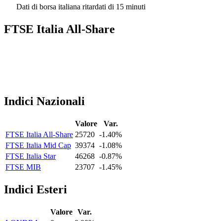
Dati di borsa italiana ritardati di 15 minuti
FTSE Italia All-Share
Indici Nazionali
Valore
Var.
FTSE Italia All-Share
25720
-1.40%
FTSE Italia Mid Cap
39374
-1.08%
FTSE Italia Star
46268
-0.87%
FTSE MIB
23707
-1.45%
Indici Esteri
Valore
Var.