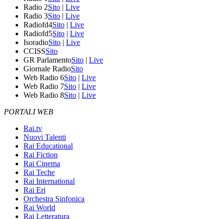
Radio 2
Sito
|
Live
Radio 3
Sito
|
Live
Radiofd4
Sito
|
Live
Radiofd5
Sito
|
Live
Isoradio
Sito
|
Live
CCISS
Sito
GR Parlamento
Sito
|
Live
Giornale Radio
Sito
Web Radio 6
Sito
|
Live
Web Radio 7
Sito
|
Live
Web Radio 8
Sito
|
Live
PORTALI WEB
Rai.tv
Nuovi Talenti
Rai Educational
Rai Fiction
Rai Cinema
Rai Teche
Rai International
Rai Eri
Orchestra Sinfonica
Rai World
Rai Letteratura