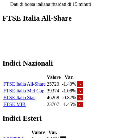
Dati di borsa italiana ritardati di 15 minuti
FTSE Italia All-Share
Indici Nazionali
Valore
Var.
FTSE Italia All-Share
25720
-1.40%
FTSE Italia Mid Cap
39374
-1.08%
FTSE Italia Star
46268
-0.87%
FTSE MIB
23707
-1.45%
Indici Esteri
Valore
Var.