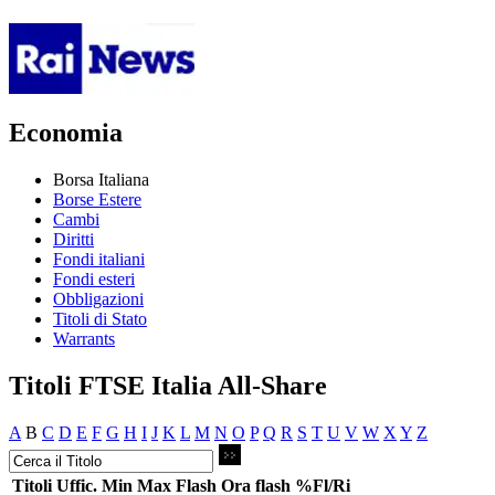
Economia
Borsa Italiana
Borse Estere
Cambi
Diritti
Fondi italiani
Fondi esteri
Obbligazioni
Titoli di Stato
Warrants
Titoli FTSE Italia All-Share
A
B
C
D
E
F
G
H
I
J
K
L
M
N
O
P
Q
R
S
T
U
V
W
X
Y
Z
Titoli
Uffic.
Min
Max
Flash
Ora flash
%Fl/Ri