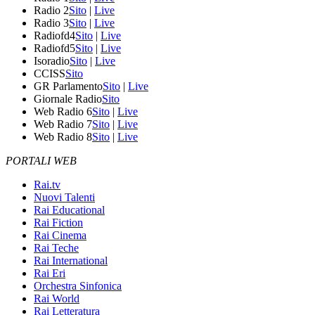
Radio 2
Sito
|
Live
Radio 3
Sito
|
Live
Radiofd4
Sito
|
Live
Radiofd5
Sito
|
Live
Isoradio
Sito
|
Live
CCISS
Sito
GR Parlamento
Sito
|
Live
Giornale Radio
Sito
Web Radio 6
Sito
|
Live
Web Radio 7
Sito
|
Live
Web Radio 8
Sito
|
Live
PORTALI WEB
Rai.tv
Nuovi Talenti
Rai Educational
Rai Fiction
Rai Cinema
Rai Teche
Rai International
Rai Eri
Orchestra Sinfonica
Rai World
Rai Letteratura