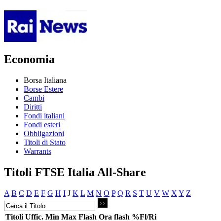
Economia
Borsa Italiana
Borse Estere
Cambi
Diritti
Fondi italiani
Fondi esteri
Obbligazioni
Titoli di Stato
Warrants
Titoli FTSE Italia All-Share
A
B
C
D
E
F
G
H
I
J
K
L
M
N
O
P
Q
R
S
T
U
V
W
X
Y
Z
Titoli
Uffic.
Min
Max
Flash
Ora flash
%Fl/Ri