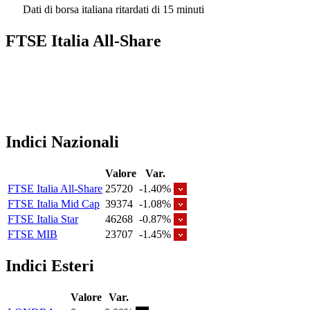
Dati di borsa italiana ritardati di 15 minuti
FTSE Italia All-Share
Indici Nazionali
Valore
Var.
FTSE Italia All-Share
25720
-1.40%
FTSE Italia Mid Cap
39374
-1.08%
FTSE Italia Star
46268
-0.87%
FTSE MIB
23707
-1.45%
Indici Esteri
Valore
Var.