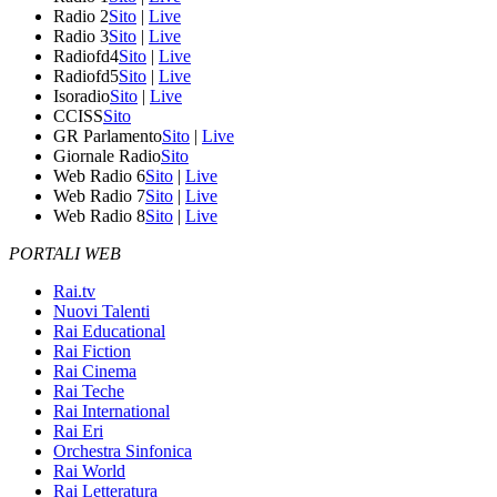
Radio 2
Sito
|
Live
Radio 3
Sito
|
Live
Radiofd4
Sito
|
Live
Radiofd5
Sito
|
Live
Isoradio
Sito
|
Live
CCISS
Sito
GR Parlamento
Sito
|
Live
Giornale Radio
Sito
Web Radio 6
Sito
|
Live
Web Radio 7
Sito
|
Live
Web Radio 8
Sito
|
Live
PORTALI WEB
Rai.tv
Nuovi Talenti
Rai Educational
Rai Fiction
Rai Cinema
Rai Teche
Rai International
Rai Eri
Orchestra Sinfonica
Rai World
Rai Letteratura