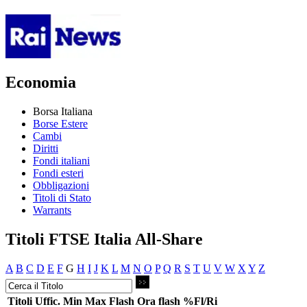
Economia
Borsa Italiana
Borse Estere
Cambi
Diritti
Fondi italiani
Fondi esteri
Obbligazioni
Titoli di Stato
Warrants
Titoli FTSE Italia All-Share
A
B
C
D
E
F
G
H
I
J
K
L
M
N
O
P
Q
R
S
T
U
V
W
X
Y
Z
Titoli
Uffic.
Min
Max
Flash
Ora flash
%Fl/Ri