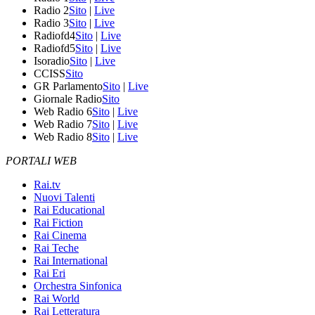
Radio 2
Sito
|
Live
Radio 3
Sito
|
Live
Radiofd4
Sito
|
Live
Radiofd5
Sito
|
Live
Isoradio
Sito
|
Live
CCISS
Sito
GR Parlamento
Sito
|
Live
Giornale Radio
Sito
Web Radio 6
Sito
|
Live
Web Radio 7
Sito
|
Live
Web Radio 8
Sito
|
Live
PORTALI WEB
Rai.tv
Nuovi Talenti
Rai Educational
Rai Fiction
Rai Cinema
Rai Teche
Rai International
Rai Eri
Orchestra Sinfonica
Rai World
Rai Letteratura