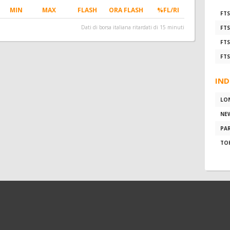
MIN
MAX
FLASH
ORA FLASH
%FL/RI
FTS
Dati di borsa italiana ritardati di 15 minuti
FTS
FTS
FTS
IND
LO
NE
PAR
TO