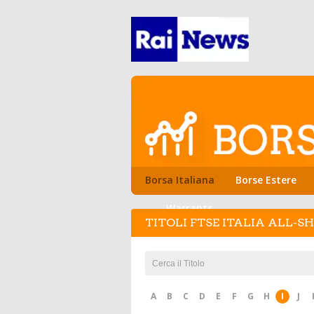
Borsa Italiana
Borse Estere
Warrants
TITOLI FTSE ITALIA ALL-S
A
B
C
D
E
F
G
H
I
J