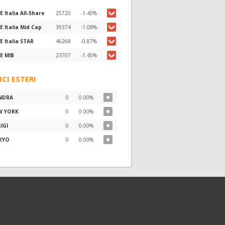
E Italia All-Share
25720
-1.40%
E Italia Mid Cap
39374
-1.08%
E Italia STAR
46268
-0.87%
E MIB
23707
-1.45%
ICI ESTERI
NDRA
0
0.00%
W YORK
0
0.00%
IGI
0
0.00%
KYO
0
0.00%