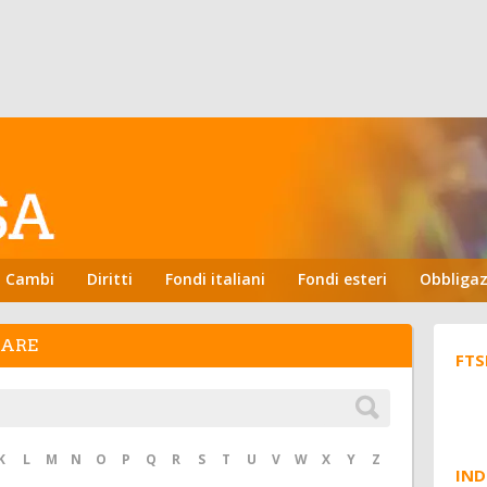
Cambi
Diritti
Fondi italiani
Fondi esteri
Obbligaz
HARE
FTS
K
L
M
N
O
P
Q
R
S
T
U
V
W
X
Y
Z
IND