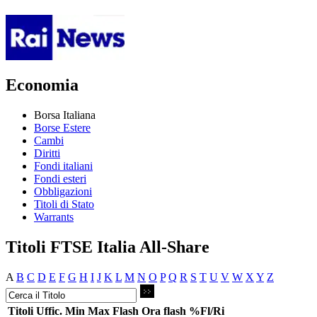
Economia
Borsa Italiana
Borse Estere
Cambi
Diritti
Fondi italiani
Fondi esteri
Obbligazioni
Titoli di Stato
Warrants
Titoli FTSE Italia All-Share
A
B
C
D
E
F
G
H
I
J
K
L
M
N
O
P
Q
R
S
T
U
V
W
X
Y
Z
Titoli
Uffic.
Min
Max
Flash
Ora flash
%Fl/Ri