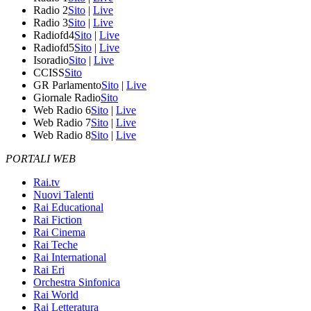
Radio 2
Sito
|
Live
Radio 3
Sito
|
Live
Radiofd4
Sito
|
Live
Radiofd5
Sito
|
Live
Isoradio
Sito
|
Live
CCISS
Sito
GR Parlamento
Sito
|
Live
Giornale Radio
Sito
Web Radio 6
Sito
|
Live
Web Radio 7
Sito
|
Live
Web Radio 8
Sito
|
Live
PORTALI WEB
Rai.tv
Nuovi Talenti
Rai Educational
Rai Fiction
Rai Cinema
Rai Teche
Rai International
Rai Eri
Orchestra Sinfonica
Rai World
Rai Letteratura