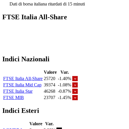
Dati di borsa italiana ritardati di 15 minuti
FTSE Italia All-Share
Indici Nazionali
Valore
Var.
FTSE Italia All-Share
25720
-1.40%
FTSE Italia Mid Cap
39374
-1.08%
FTSE Italia Star
46268
-0.87%
FTSE MIB
23707
-1.45%
Indici Esteri
Valore
Var.