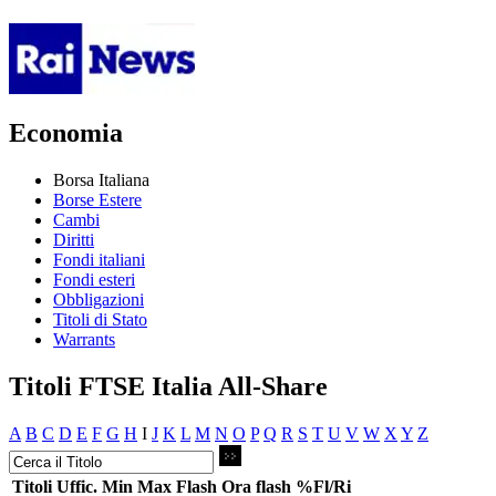
Economia
Borsa Italiana
Borse Estere
Cambi
Diritti
Fondi italiani
Fondi esteri
Obbligazioni
Titoli di Stato
Warrants
Titoli FTSE Italia All-Share
A
B
C
D
E
F
G
H
I
J
K
L
M
N
O
P
Q
R
S
T
U
V
W
X
Y
Z
Titoli
Uffic.
Min
Max
Flash
Ora flash
%Fl/Ri