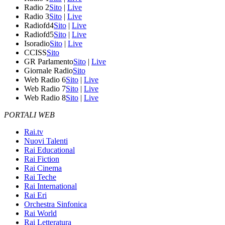
Radio 2
Sito
|
Live
Radio 3
Sito
|
Live
Radiofd4
Sito
|
Live
Radiofd5
Sito
|
Live
Isoradio
Sito
|
Live
CCISS
Sito
GR Parlamento
Sito
|
Live
Giornale Radio
Sito
Web Radio 6
Sito
|
Live
Web Radio 7
Sito
|
Live
Web Radio 8
Sito
|
Live
PORTALI WEB
Rai.tv
Nuovi Talenti
Rai Educational
Rai Fiction
Rai Cinema
Rai Teche
Rai International
Rai Eri
Orchestra Sinfonica
Rai World
Rai Letteratura