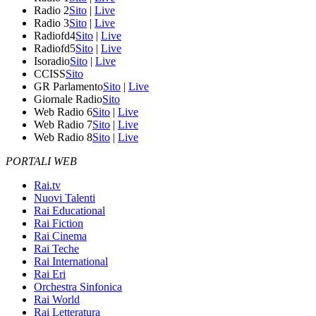
Radio 2
Sito
|
Live
Radio 3
Sito
|
Live
Radiofd4
Sito
|
Live
Radiofd5
Sito
|
Live
Isoradio
Sito
|
Live
CCISS
Sito
GR Parlamento
Sito
|
Live
Giornale Radio
Sito
Web Radio 6
Sito
|
Live
Web Radio 7
Sito
|
Live
Web Radio 8
Sito
|
Live
PORTALI WEB
Rai.tv
Nuovi Talenti
Rai Educational
Rai Fiction
Rai Cinema
Rai Teche
Rai International
Rai Eri
Orchestra Sinfonica
Rai World
Rai Letteratura