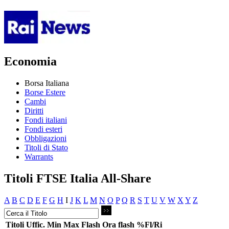
Economia
Borsa Italiana
Borse Estere
Cambi
Diritti
Fondi italiani
Fondi esteri
Obbligazioni
Titoli di Stato
Warrants
Titoli FTSE Italia All-Share
A
B
C
D
E
F
G
H
I
J
K
L
M
N
O
P
Q
R
S
T
U
V
W
X
Y
Z
Titoli
Uffic.
Min
Max
Flash
Ora flash
%Fl/Ri