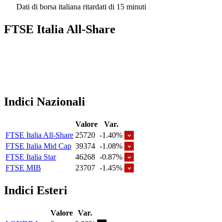
Dati di borsa italiana ritardati di 15 minuti
FTSE Italia All-Share
Indici Nazionali
Valore
Var.
FTSE Italia All-Share
25720
-1.40%
FTSE Italia Mid Cap
39374
-1.08%
FTSE Italia Star
46268
-0.87%
FTSE MIB
23707
-1.45%
Indici Esteri
Valore
Var.