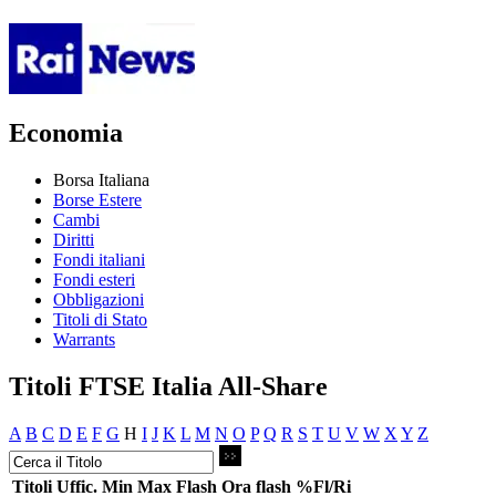
Economia
Borsa Italiana
Borse Estere
Cambi
Diritti
Fondi italiani
Fondi esteri
Obbligazioni
Titoli di Stato
Warrants
Titoli FTSE Italia All-Share
A
B
C
D
E
F
G
H
I
J
K
L
M
N
O
P
Q
R
S
T
U
V
W
X
Y
Z
Titoli
Uffic.
Min
Max
Flash
Ora flash
%Fl/Ri