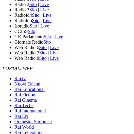
Radio 2
Sito
|
Live
Radio 3
Sito
|
Live
Radiofd4
Sito
|
Live
Radiofd5
Sito
|
Live
Isoradio
Sito
|
Live
CCISS
Sito
GR Parlamento
Sito
|
Live
Giornale Radio
Sito
Web Radio 6
Sito
|
Live
Web Radio 7
Sito
|
Live
Web Radio 8
Sito
|
Live
PORTALI WEB
Rai.tv
Nuovi Talenti
Rai Educational
Rai Fiction
Rai Cinema
Rai Teche
Rai International
Rai Eri
Orchestra Sinfonica
Rai World
Rai Letteratura