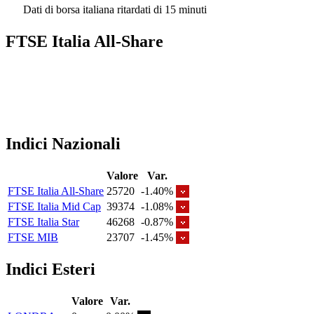
Dati di borsa italiana ritardati di 15 minuti
FTSE Italia All-Share
Indici Nazionali
Valore
Var.
FTSE Italia All-Share
25720
-1.40%
FTSE Italia Mid Cap
39374
-1.08%
FTSE Italia Star
46268
-0.87%
FTSE MIB
23707
-1.45%
Indici Esteri
Valore
Var.