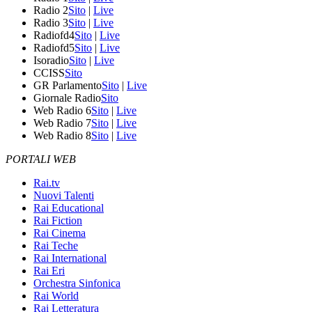
Radio 2
Sito
|
Live
Radio 3
Sito
|
Live
Radiofd4
Sito
|
Live
Radiofd5
Sito
|
Live
Isoradio
Sito
|
Live
CCISS
Sito
GR Parlamento
Sito
|
Live
Giornale Radio
Sito
Web Radio 6
Sito
|
Live
Web Radio 7
Sito
|
Live
Web Radio 8
Sito
|
Live
PORTALI WEB
Rai.tv
Nuovi Talenti
Rai Educational
Rai Fiction
Rai Cinema
Rai Teche
Rai International
Rai Eri
Orchestra Sinfonica
Rai World
Rai Letteratura