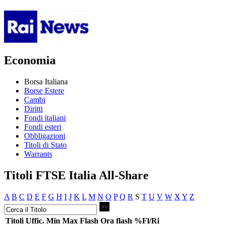
Economia
Borsa Italiana
Borse Estere
Cambi
Diritti
Fondi italiani
Fondi esteri
Obbligazioni
Titoli di Stato
Warrants
Titoli FTSE Italia All-Share
A
B
C
D
E
F
G
H
I
J
K
L
M
N
O
P
Q
R
S
T
U
V
W
X
Y
Z
Titoli
Uffic.
Min
Max
Flash
Ora flash
%Fl/Ri