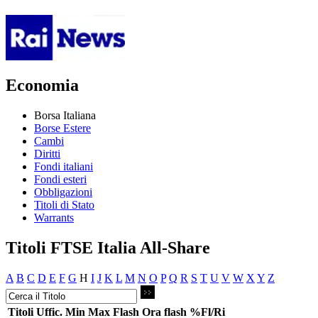
Economia
Borsa Italiana
Borse Estere
Cambi
Diritti
Fondi italiani
Fondi esteri
Obbligazioni
Titoli di Stato
Warrants
Titoli FTSE Italia All-Share
A
B
C
D
E
F
G
H
I
J
K
L
M
N
O
P
Q
R
S
T
U
V
W
X
Y
Z
Titoli
Uffic.
Min
Max
Flash
Ora flash
%Fl/Ri