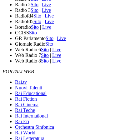
Radio 2
Sito
|
Live
Radio 3
Sito
|
Live
Radiofd4
Sito
|
Live
Radiofd5
Sito
|
Live
Isoradio
Sito
|
Live
CCISS
Sito
GR Parlamento
Sito
|
Live
Giornale Radio
Sito
Web Radio 6
Sito
|
Live
Web Radio 7
Sito
|
Live
Web Radio 8
Sito
|
Live
PORTALI WEB
Rai.tv
Nuovi Talenti
Rai Educational
Rai Fiction
Rai Cinema
Rai Teche
Rai International
Rai Eri
Orchestra Sinfonica
Rai World
Rai Letteratura