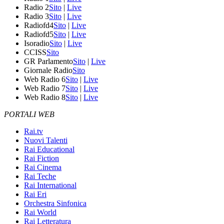
Radio 2
Sito
|
Live
Radio 3
Sito
|
Live
Radiofd4
Sito
|
Live
Radiofd5
Sito
|
Live
Isoradio
Sito
|
Live
CCISS
Sito
GR Parlamento
Sito
|
Live
Giornale Radio
Sito
Web Radio 6
Sito
|
Live
Web Radio 7
Sito
|
Live
Web Radio 8
Sito
|
Live
PORTALI WEB
Rai.tv
Nuovi Talenti
Rai Educational
Rai Fiction
Rai Cinema
Rai Teche
Rai International
Rai Eri
Orchestra Sinfonica
Rai World
Rai Letteratura