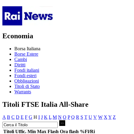
Economia
Borsa Italiana
Borse Estere
Cambi
Diritti
Fondi italiani
Fondi esteri
Obbligazioni
Titoli di Stato
Warrants
Titoli FTSE Italia All-Share
A
B
C
D
E
F
G
H
I
J
K
L
M
N
O
P
Q
R
S
T
U
V
W
X
Y
Z
Titoli
Uffic.
Min
Max
Flash
Ora flash
%Fl/Ri