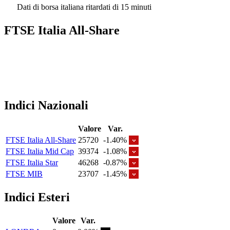
Dati di borsa italiana ritardati di 15 minuti
FTSE Italia All-Share
Indici Nazionali
Valore
Var.
FTSE Italia All-Share
25720
-1.40%
FTSE Italia Mid Cap
39374
-1.08%
FTSE Italia Star
46268
-0.87%
FTSE MIB
23707
-1.45%
Indici Esteri
Valore
Var.