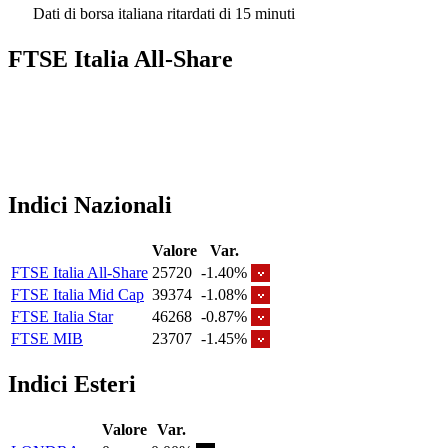
Dati di borsa italiana ritardati di 15 minuti
FTSE Italia All-Share
Indici Nazionali
Valore
Var.
FTSE Italia All-Share
25720
-1.40%
FTSE Italia Mid Cap
39374
-1.08%
FTSE Italia Star
46268
-0.87%
FTSE MIB
23707
-1.45%
Indici Esteri
Valore
Var.