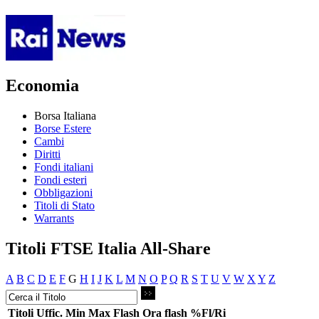
Economia
Borsa Italiana
Borse Estere
Cambi
Diritti
Fondi italiani
Fondi esteri
Obbligazioni
Titoli di Stato
Warrants
Titoli FTSE Italia All-Share
A
B
C
D
E
F
G
H
I
J
K
L
M
N
O
P
Q
R
S
T
U
V
W
X
Y
Z
Titoli
Uffic.
Min
Max
Flash
Ora flash
%Fl/Ri