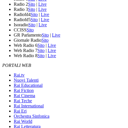
Radio 2
Sito
|
Live
Radio 3
Sito
|
Live
Radiofd4
Sito
|
Live
Radiofd5
Sito
|
Live
Isoradio
Sito
|
Live
CCISS
Sito
GR Parlamento
Sito
|
Live
Giornale Radio
Sito
Web Radio 6
Sito
|
Live
Web Radio 7
Sito
|
Live
Web Radio 8
Sito
|
Live
PORTALI WEB
Rai.tv
Nuovi Talenti
Rai Educational
Rai Fiction
Rai Cinema
Rai Teche
Rai International
Rai Eri
Orchestra Sinfonica
Rai World
Rai Letteratura