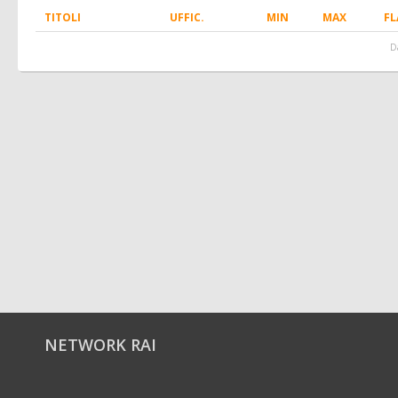
TITOLI
UFFIC.
MIN
MAX
FL
Da
NETWORK RAI