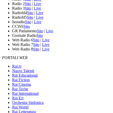
Radio 2
Sito
|
Live
Radio 3
Sito
|
Live
Radiofd4
Sito
|
Live
Radiofd5
Sito
|
Live
Isoradio
Sito
|
Live
CCISS
Sito
GR Parlamento
Sito
|
Live
Giornale Radio
Sito
Web Radio 6
Sito
|
Live
Web Radio 7
Sito
|
Live
Web Radio 8
Sito
|
Live
PORTALI WEB
Rai.tv
Nuovi Talenti
Rai Educational
Rai Fiction
Rai Cinema
Rai Teche
Rai International
Rai Eri
Orchestra Sinfonica
Rai World
Rai Letteratura