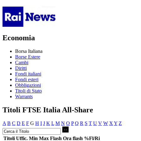
Economia
Borsa Italiana
Borse Estere
Cambi
Diritti
Fondi italiani
Fondi esteri
Obbligazioni
Titoli di Stato
Warrants
Titoli FTSE Italia All-Share
A
B
C
D
E
F
G
H
I
J
K
L
M
N
O
P
Q
R
S
T
U
V
W
X
Y
Z
Titoli
Uffic.
Min
Max
Flash
Ora flash
%Fl/Ri