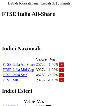
Dati di borsa italiana ritardati di 15 minuti
FTSE Italia All-Share
Indici Nazionali
Valore
Var.
FTSE Italia All-Share
25720
-1.40%
FTSE Italia Mid Cap
39374
-1.08%
FTSE Italia Star
46268
-0.87%
FTSE MIB
23707
-1.45%
Indici Esteri
Valore
Var.