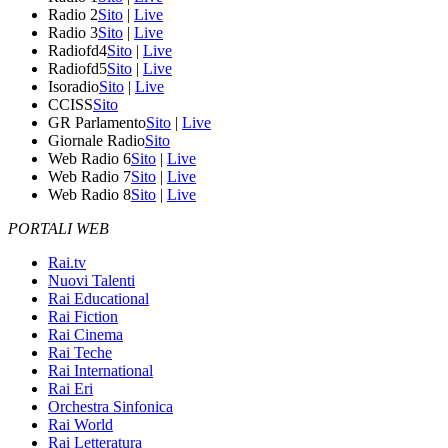
Radio 2
Sito
|
Live
Radio 3
Sito
|
Live
Radiofd4
Sito
|
Live
Radiofd5
Sito
|
Live
Isoradio
Sito
|
Live
CCISS
Sito
GR Parlamento
Sito
|
Live
Giornale Radio
Sito
Web Radio 6
Sito
|
Live
Web Radio 7
Sito
|
Live
Web Radio 8
Sito
|
Live
PORTALI WEB
Rai.tv
Nuovi Talenti
Rai Educational
Rai Fiction
Rai Cinema
Rai Teche
Rai International
Rai Eri
Orchestra Sinfonica
Rai World
Rai Letteratura