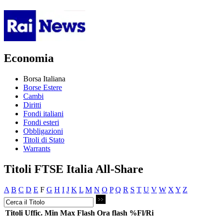
Economia
Borsa Italiana
Borse Estere
Cambi
Diritti
Fondi italiani
Fondi esteri
Obbligazioni
Titoli di Stato
Warrants
Titoli FTSE Italia All-Share
A
B
C
D
E
F
G
H
I
J
K
L
M
N
O
P
Q
R
S
T
U
V
W
X
Y
Z
Titoli
Uffic.
Min
Max
Flash
Ora flash
%Fl/Ri