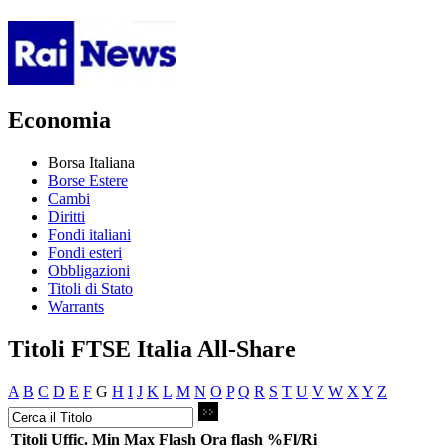
Economia
Borsa Italiana
Borse Estere
Cambi
Diritti
Fondi italiani
Fondi esteri
Obbligazioni
Titoli di Stato
Warrants
Titoli FTSE Italia All-Share
A
B
C
D
E
F
G
H
I
J
K
L
M
N
O
P
Q
R
S
T
U
V
W
X
Y
Z
Titoli
Uffic.
Min
Max
Flash
Ora flash
%Fl/Ri