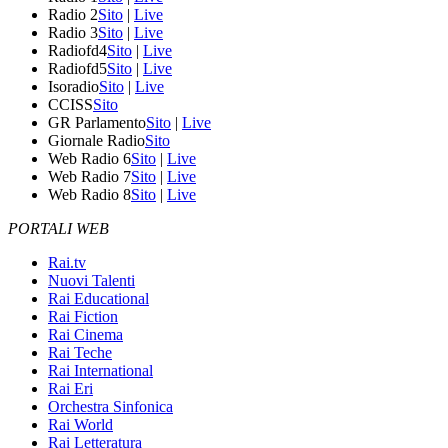
Radio 2
Sito
|
Live
Radio 3
Sito
|
Live
Radiofd4
Sito
|
Live
Radiofd5
Sito
|
Live
Isoradio
Sito
|
Live
CCISS
Sito
GR Parlamento
Sito
|
Live
Giornale Radio
Sito
Web Radio 6
Sito
|
Live
Web Radio 7
Sito
|
Live
Web Radio 8
Sito
|
Live
PORTALI WEB
Rai.tv
Nuovi Talenti
Rai Educational
Rai Fiction
Rai Cinema
Rai Teche
Rai International
Rai Eri
Orchestra Sinfonica
Rai World
Rai Letteratura