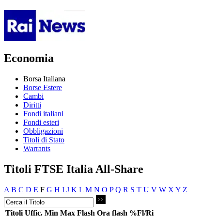
Economia
Borsa Italiana
Borse Estere
Cambi
Diritti
Fondi italiani
Fondi esteri
Obbligazioni
Titoli di Stato
Warrants
Titoli FTSE Italia All-Share
A
B
C
D
E
F
G
H
I
J
K
L
M
N
O
P
Q
R
S
T
U
V
W
X
Y
Z
Titoli
Uffic.
Min
Max
Flash
Ora flash
%Fl/Ri