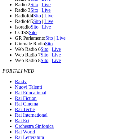
Radio 2
Sito
|
Live
Radio 3
Sito
|
Live
Radiofd4
Sito
|
Live
Radiofd5
Sito
|
Live
Isoradio
Sito
|
Live
CCISS
Sito
GR Parlamento
Sito
|
Live
Giornale Radio
Sito
Web Radio 6
Sito
|
Live
Web Radio 7
Sito
|
Live
Web Radio 8
Sito
|
Live
PORTALI WEB
Rai.tv
Nuovi Talenti
Rai Educational
Rai Fiction
Rai Cinema
Rai Teche
Rai International
Rai Eri
Orchestra Sinfonica
Rai World
Rai Letteratura