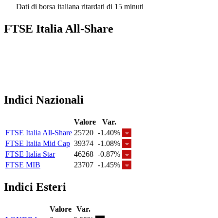
Dati di borsa italiana ritardati di 15 minuti
FTSE Italia All-Share
Indici Nazionali
Valore
Var.
FTSE Italia All-Share
25720
-1.40%
FTSE Italia Mid Cap
39374
-1.08%
FTSE Italia Star
46268
-0.87%
FTSE MIB
23707
-1.45%
Indici Esteri
Valore
Var.