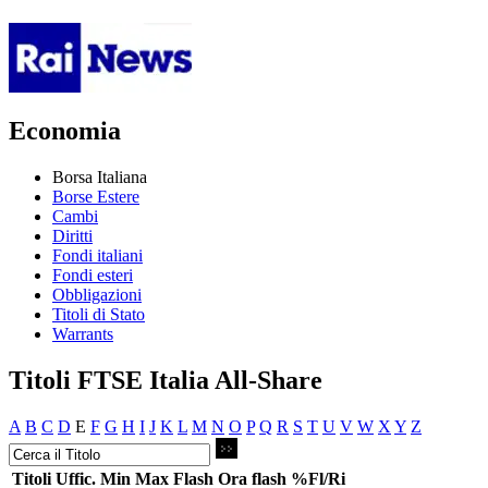
Economia
Borsa Italiana
Borse Estere
Cambi
Diritti
Fondi italiani
Fondi esteri
Obbligazioni
Titoli di Stato
Warrants
Titoli FTSE Italia All-Share
A
B
C
D
E
F
G
H
I
J
K
L
M
N
O
P
Q
R
S
T
U
V
W
X
Y
Z
Titoli
Uffic.
Min
Max
Flash
Ora flash
%Fl/Ri