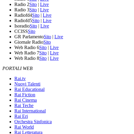
Radio 2
Sito
|
Live
Radio 3
Sito
|
Live
Radiofd4
Sito
|
Live
Radiofd5
Sito
|
Live
Isoradio
Sito
|
Live
CCISS
Sito
GR Parlamento
Sito
|
Live
Giornale Radio
Sito
Web Radio 6
Sito
|
Live
Web Radio 7
Sito
|
Live
Web Radio 8
Sito
|
Live
PORTALI WEB
Rai.tv
Nuovi Talenti
Rai Educational
Rai Fiction
Rai Cinema
Rai Teche
Rai International
Rai Eri
Orchestra Sinfonica
Rai World
Rai Letteratura