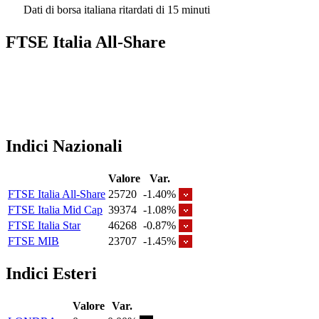
Dati di borsa italiana ritardati di 15 minuti
FTSE Italia All-Share
Indici Nazionali
Valore
Var.
FTSE Italia All-Share
25720
-1.40%
FTSE Italia Mid Cap
39374
-1.08%
FTSE Italia Star
46268
-0.87%
FTSE MIB
23707
-1.45%
Indici Esteri
Valore
Var.