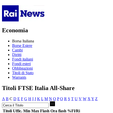
Economia
Borsa Italiana
Borse Estere
Cambi
Diritti
Fondi italiani
Fondi esteri
Obbligazioni
Titoli di Stato
Warrants
Titoli FTSE Italia All-Share
A
B
C
D
E
F
G
H
I
J
K
L
M
N
O
P
Q
R
S
T
U
V
W
X
Y
Z
Titoli
Uffic.
Min
Max
Flash
Ora flash
%Fl/Ri