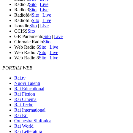
Radio 2
Sito
|
Live
Radio 3
Sito
|
Live
Radiofd4
Sito
|
Live
Radiofd5
Sito
|
Live
Isoradio
Sito
|
Live
CCISS
Sito
GR Parlamento
Sito
|
Live
Giornale Radio
Sito
Web Radio 6
Sito
|
Live
Web Radio 7
Sito
|
Live
Web Radio 8
Sito
|
Live
PORTALI WEB
Rai.tv
Nuovi Talenti
Rai Educational
Rai Fiction
Rai Cinema
Rai Teche
Rai International
Rai Eri
Orchestra Sinfonica
Rai World
Rai Letteratura