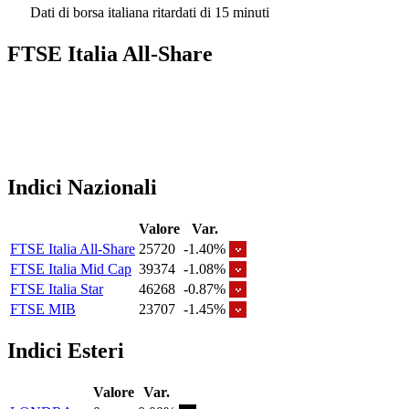
Dati di borsa italiana ritardati di 15 minuti
FTSE Italia All-Share
Indici Nazionali
Valore
Var.
FTSE Italia All-Share
25720
-1.40%
FTSE Italia Mid Cap
39374
-1.08%
FTSE Italia Star
46268
-0.87%
FTSE MIB
23707
-1.45%
Indici Esteri
Valore
Var.