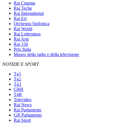
Rai Cinema
Rai Teche
Rai International
Rai Eri
Orchestra Sinfonica
Rai World
Rai Letteratura
Rai Arte
Rai 150
Prix Italia
Museo della radio e della televisione
NOTIZIE E SPORT
Tg1
Tg2
Tg3
GRR
TgR
Televideo
Rai News
Rai Parlamento
GR Parlamento
Rai Sport