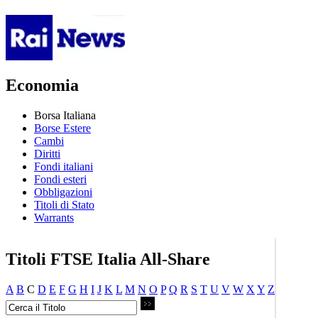
Economia
Borsa Italiana
Borse Estere
Cambi
Diritti
Fondi italiani
Fondi esteri
Obbligazioni
Titoli di Stato
Warrants
Titoli FTSE Italia All-Share
A
B
C
D
E
F
G
H
I
J
K
L
M
N
O
P
Q
R
S
T
U
V
W
X
Y
Z