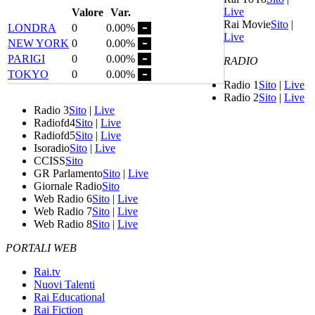
Live
Valore
Var.
Rai Movie
Sito
|
LONDRA
0
0.00%
Live
NEW YORK
0
0.00%
PARIGI
0
0.00%
RADIO
TOKYO
0
0.00%
Radio 1
Sito
|
Live
Radio 2
Sito
|
Live
Radio 3
Sito
|
Live
Radiofd4
Sito
|
Live
Radiofd5
Sito
|
Live
Isoradio
Sito
|
Live
CCISS
Sito
GR Parlamento
Sito
|
Live
Giornale Radio
Sito
Web Radio 6
Sito
|
Live
Web Radio 7
Sito
|
Live
Web Radio 8
Sito
|
Live
PORTALI WEB
Rai.tv
Nuovi Talenti
Rai Educational
Rai Fiction