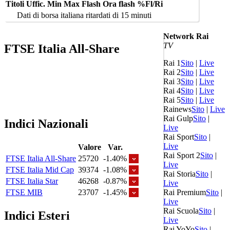
Titoli
Uffic.
Min
Max
Flash
Ora flash
%Fl/Ri
Dati di borsa italiana ritardati di 15 minuti
Network Rai
TV
FTSE Italia All-Share
Rai 1
Sito
|
Live
Rai 2
Sito
|
Live
Rai 3
Sito
|
Live
Rai 4
Sito
|
Live
Rai 5
Sito
|
Live
Rainews
Sito
|
Live
Rai Gulp
Sito
|
Indici Nazionali
Live
Rai Sport
Sito
|
Live
Valore
Var.
Rai Sport 2
Sito
|
FTSE Italia All-Share
25720
-1.40%
Live
FTSE Italia Mid Cap
39374
-1.08%
Rai Storia
Sito
|
FTSE Italia Star
46268
-0.87%
Live
Rai Premium
Sito
|
FTSE MIB
23707
-1.45%
Live
Rai Scuola
Sito
|
Indici Esteri
Live
Rai YoYo
Sito
|