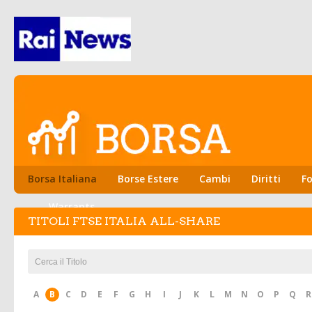
Borsa Italiana
Borse Estere
Cambi
Diritti
Fo
Warrants
TITOLI FTSE ITALIA ALL-SHARE
A
B
C
D
E
F
G
H
I
J
K
L
M
N
O
P
Q
R