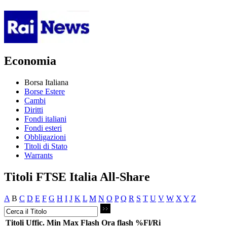
Economia
Borsa Italiana
Borse Estere
Cambi
Diritti
Fondi italiani
Fondi esteri
Obbligazioni
Titoli di Stato
Warrants
Titoli FTSE Italia All-Share
A
B
C
D
E
F
G
H
I
J
K
L
M
N
O
P
Q
R
S
T
U
V
W
X
Y
Z
Titoli
Uffic.
Min
Max
Flash
Ora flash
%Fl/Ri