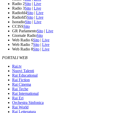
Radio 2
Sito
|
Live
Radio 3
Sito
|
Live
Radiofd4
Sito
|
Live
Radiofd5
Sito
|
Live
Isoradio
Sito
|
Live
CCISS
Sito
GR Parlamento
Sito
|
Live
Giornale Radio
Sito
Web Radio 6
Sito
|
Live
Web Radio 7
Sito
|
Live
Web Radio 8
Sito
|
Live
PORTALI WEB
Rai.tv
Nuovi Talenti
Rai Educational
Rai Fiction
Rai Cinema
Rai Teche
Rai International
Rai Eri
Orchestra Sinfonica
Rai World
Rai Letteratura