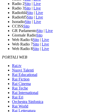
Radio 2
Sito
|
Live
Radio 3
Sito
|
Live
Radiofd4
Sito
|
Live
Radiofd5
Sito
|
Live
Isoradio
Sito
|
Live
CCISS
Sito
GR Parlamento
Sito
|
Live
Giornale Radio
Sito
Web Radio 6
Sito
|
Live
Web Radio 7
Sito
|
Live
Web Radio 8
Sito
|
Live
PORTALI WEB
Rai.tv
Nuovi Talenti
Rai Educational
Rai Fiction
Rai Cinema
Rai Teche
Rai International
Rai Eri
Orchestra Sinfonica
Rai World
Rai Letteratura