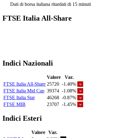
Dati di borsa italiana ritardati di 15 minuti
FTSE Italia All-Share
Indici Nazionali
Valore
Var.
FTSE Italia All-Share
25720
-1.40%
FTSE Italia Mid Cap
39374
-1.08%
FTSE Italia Star
46268
-0.87%
FTSE MIB
23707
-1.45%
Indici Esteri
Valore
Var.