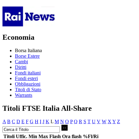
Economia
Borsa Italiana
Borse Estere
Cambi
Diritti
Fondi italiani
Fondi esteri
Obbligazioni
Titoli di Stato
Warrants
Titoli FTSE Italia All-Share
A
B
C
D
E
F
G
H
I
J
K
L
M
N
O
P
Q
R
S
T
U
V
W
X
Y
Z
Titoli
Uffic.
Min
Max
Flash
Ora flash
%Fl/Ri