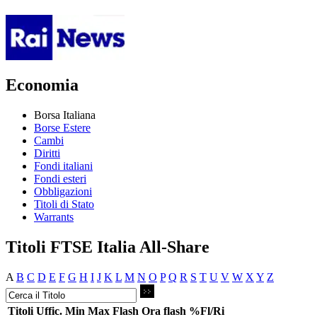
Economia
Borsa Italiana
Borse Estere
Cambi
Diritti
Fondi italiani
Fondi esteri
Obbligazioni
Titoli di Stato
Warrants
Titoli FTSE Italia All-Share
A
B
C
D
E
F
G
H
I
J
K
L
M
N
O
P
Q
R
S
T
U
V
W
X
Y
Z
Titoli
Uffic.
Min
Max
Flash
Ora flash
%Fl/Ri