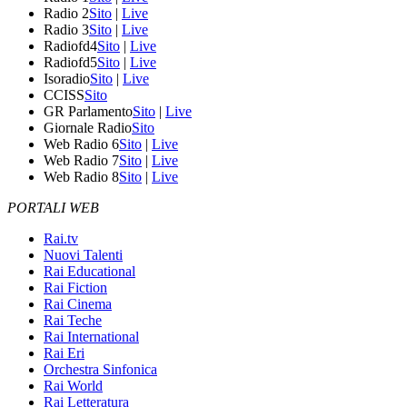
Radio 2
Sito
|
Live
Radio 3
Sito
|
Live
Radiofd4
Sito
|
Live
Radiofd5
Sito
|
Live
Isoradio
Sito
|
Live
CCISS
Sito
GR Parlamento
Sito
|
Live
Giornale Radio
Sito
Web Radio 6
Sito
|
Live
Web Radio 7
Sito
|
Live
Web Radio 8
Sito
|
Live
PORTALI WEB
Rai.tv
Nuovi Talenti
Rai Educational
Rai Fiction
Rai Cinema
Rai Teche
Rai International
Rai Eri
Orchestra Sinfonica
Rai World
Rai Letteratura