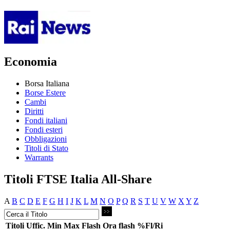
Economia
Borsa Italiana
Borse Estere
Cambi
Diritti
Fondi italiani
Fondi esteri
Obbligazioni
Titoli di Stato
Warrants
Titoli FTSE Italia All-Share
A
B
C
D
E
F
G
H
I
J
K
L
M
N
O
P
Q
R
S
T
U
V
W
X
Y
Z
Titoli
Uffic.
Min
Max
Flash
Ora flash
%Fl/Ri