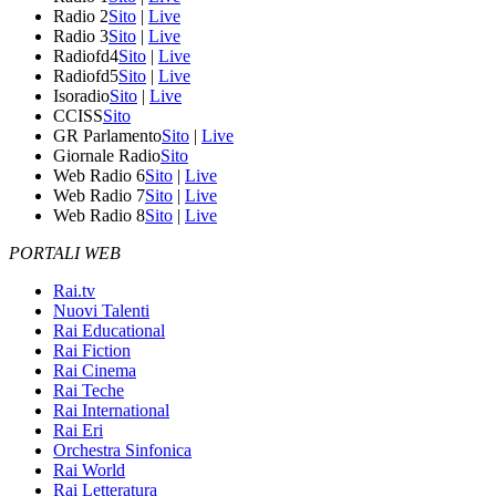
Radio 2
Sito
|
Live
Radio 3
Sito
|
Live
Radiofd4
Sito
|
Live
Radiofd5
Sito
|
Live
Isoradio
Sito
|
Live
CCISS
Sito
GR Parlamento
Sito
|
Live
Giornale Radio
Sito
Web Radio 6
Sito
|
Live
Web Radio 7
Sito
|
Live
Web Radio 8
Sito
|
Live
PORTALI WEB
Rai.tv
Nuovi Talenti
Rai Educational
Rai Fiction
Rai Cinema
Rai Teche
Rai International
Rai Eri
Orchestra Sinfonica
Rai World
Rai Letteratura