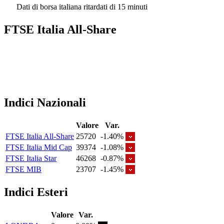
Dati di borsa italiana ritardati di 15 minuti
FTSE Italia All-Share
Indici Nazionali
Valore
Var.
FTSE Italia All-Share
25720
-1.40%
FTSE Italia Mid Cap
39374
-1.08%
FTSE Italia Star
46268
-0.87%
FTSE MIB
23707
-1.45%
Indici Esteri
Valore
Var.