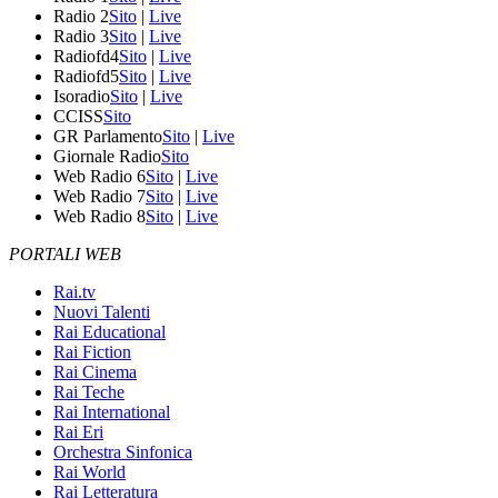
Radio 2
Sito
|
Live
Radio 3
Sito
|
Live
Radiofd4
Sito
|
Live
Radiofd5
Sito
|
Live
Isoradio
Sito
|
Live
CCISS
Sito
GR Parlamento
Sito
|
Live
Giornale Radio
Sito
Web Radio 6
Sito
|
Live
Web Radio 7
Sito
|
Live
Web Radio 8
Sito
|
Live
PORTALI WEB
Rai.tv
Nuovi Talenti
Rai Educational
Rai Fiction
Rai Cinema
Rai Teche
Rai International
Rai Eri
Orchestra Sinfonica
Rai World
Rai Letteratura