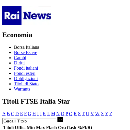
Economia
Borsa Italiana
Borse Estere
Cambi
Diritti
Fondi italiani
Fondi esteri
Obbligazioni
Titoli di Stato
Warrants
Titoli FTSE Italia Star
A
B
C
D
E
F
G
H
I
J
K
L
M
N
O
P
Q
R
S
T
U
V
W
X
Y
Z
Titoli
Uffic.
Min
Max
Flash
Ora flash
%Fl/Ri