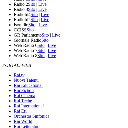
Radio 2
Sito
|
Live
Radio 3
Sito
|
Live
Radiofd4
Sito
|
Live
Radiofd5
Sito
|
Live
Isoradio
Sito
|
Live
CCISS
Sito
GR Parlamento
Sito
|
Live
Giornale Radio
Sito
Web Radio 6
Sito
|
Live
Web Radio 7
Sito
|
Live
Web Radio 8
Sito
|
Live
PORTALI WEB
Rai.tv
Nuovi Talenti
Rai Educational
Rai Fiction
Rai Cinema
Rai Teche
Rai International
Rai Eri
Orchestra Sinfonica
Rai World
Rai Letteratura