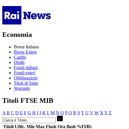
Economia
Borsa Italiana
Borse Estere
Cambi
Diritti
Fondi italiani
Fondi esteri
Obbligazioni
Titoli di Stato
Warrants
Titoli FTSE MIB
A
B
C
D
E
F
G
H
I
J
K
L
M
N
O
P
Q
R
S
T
U
V
W
X
Y
Z
Titoli
Uffic.
Min
Max
Flash
Ora flash
%Fl/Ri