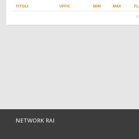
TITOLI
UFFIC.
MIN
MAX
FL
Da
NETWORK RAI