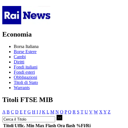
Economia
Borsa Italiana
Borse Estere
Cambi
Diritti
Fondi italiani
Fondi esteri
Obbligazioni
Titoli di Stato
Warrants
Titoli FTSE MIB
A
B
C
D
E
F
G
H
I
J
K
L
M
N
O
P
Q
R
S
T
U
V
W
X
Y
Z
Titoli
Uffic.
Min
Max
Flash
Ora flash
%Fl/Ri