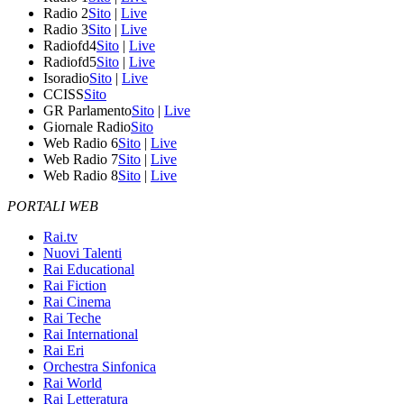
Radio 2
Sito
|
Live
Radio 3
Sito
|
Live
Radiofd4
Sito
|
Live
Radiofd5
Sito
|
Live
Isoradio
Sito
|
Live
CCISS
Sito
GR Parlamento
Sito
|
Live
Giornale Radio
Sito
Web Radio 6
Sito
|
Live
Web Radio 7
Sito
|
Live
Web Radio 8
Sito
|
Live
PORTALI WEB
Rai.tv
Nuovi Talenti
Rai Educational
Rai Fiction
Rai Cinema
Rai Teche
Rai International
Rai Eri
Orchestra Sinfonica
Rai World
Rai Letteratura