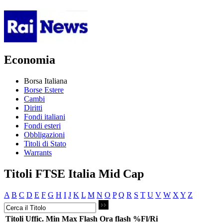
Economia
Borsa Italiana
Borse Estere
Cambi
Diritti
Fondi italiani
Fondi esteri
Obbligazioni
Titoli di Stato
Warrants
Titoli FTSE Italia Mid Cap
A
B
C
D
E
F
G
H
I
J
K
L
M
N
O
P
Q
R
S
T
U
V
W
X
Y
Z
Titoli
Uffic.
Min
Max
Flash
Ora flash
%Fl/Ri