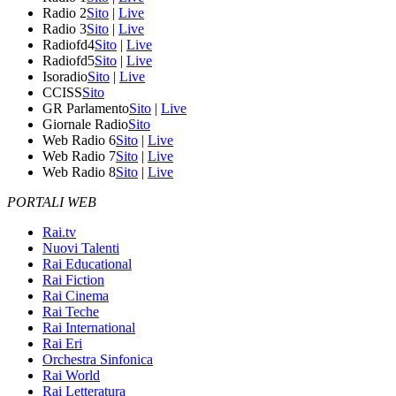
Radio 2
Sito
|
Live
Radio 3
Sito
|
Live
Radiofd4
Sito
|
Live
Radiofd5
Sito
|
Live
Isoradio
Sito
|
Live
CCISS
Sito
GR Parlamento
Sito
|
Live
Giornale Radio
Sito
Web Radio 6
Sito
|
Live
Web Radio 7
Sito
|
Live
Web Radio 8
Sito
|
Live
PORTALI WEB
Rai.tv
Nuovi Talenti
Rai Educational
Rai Fiction
Rai Cinema
Rai Teche
Rai International
Rai Eri
Orchestra Sinfonica
Rai World
Rai Letteratura