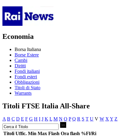
Economia
Borsa Italiana
Borse Estere
Cambi
Diritti
Fondi italiani
Fondi esteri
Obbligazioni
Titoli di Stato
Warrants
Titoli FTSE Italia All-Share
A
B
C
D
E
F
G
H
I
J
K
L
M
N
O
P
Q
R
S
T
U
V
W
X
Y
Z
Titoli
Uffic.
Min
Max
Flash
Ora flash
%Fl/Ri