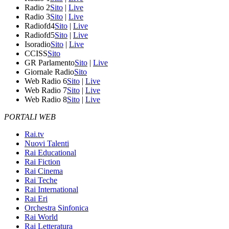
Radio 2
Sito
|
Live
Radio 3
Sito
|
Live
Radiofd4
Sito
|
Live
Radiofd5
Sito
|
Live
Isoradio
Sito
|
Live
CCISS
Sito
GR Parlamento
Sito
|
Live
Giornale Radio
Sito
Web Radio 6
Sito
|
Live
Web Radio 7
Sito
|
Live
Web Radio 8
Sito
|
Live
PORTALI WEB
Rai.tv
Nuovi Talenti
Rai Educational
Rai Fiction
Rai Cinema
Rai Teche
Rai International
Rai Eri
Orchestra Sinfonica
Rai World
Rai Letteratura