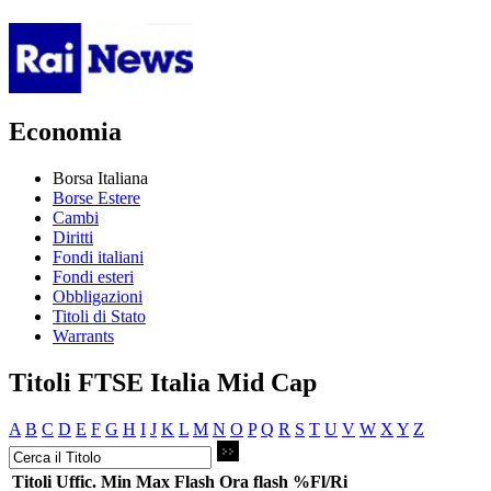
Economia
Borsa Italiana
Borse Estere
Cambi
Diritti
Fondi italiani
Fondi esteri
Obbligazioni
Titoli di Stato
Warrants
Titoli FTSE Italia Mid Cap
A
B
C
D
E
F
G
H
I
J
K
L
M
N
O
P
Q
R
S
T
U
V
W
X
Y
Z
Titoli
Uffic.
Min
Max
Flash
Ora flash
%Fl/Ri