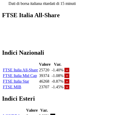
Dati di borsa italiana ritardati di 15 minuti
FTSE Italia All-Share
Indici Nazionali
Valore
Var.
FTSE Italia All-Share
25720
-1.40%
FTSE Italia Mid Cap
39374
-1.08%
FTSE Italia Star
46268
-0.87%
FTSE MIB
23707
-1.45%
Indici Esteri
Valore
Var.