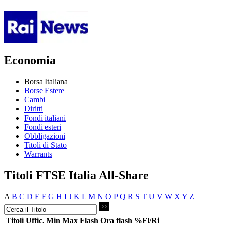
Economia
Borsa Italiana
Borse Estere
Cambi
Diritti
Fondi italiani
Fondi esteri
Obbligazioni
Titoli di Stato
Warrants
Titoli FTSE Italia All-Share
A
B
C
D
E
F
G
H
I
J
K
L
M
N
O
P
Q
R
S
T
U
V
W
X
Y
Z
Titoli
Uffic.
Min
Max
Flash
Ora flash
%Fl/Ri