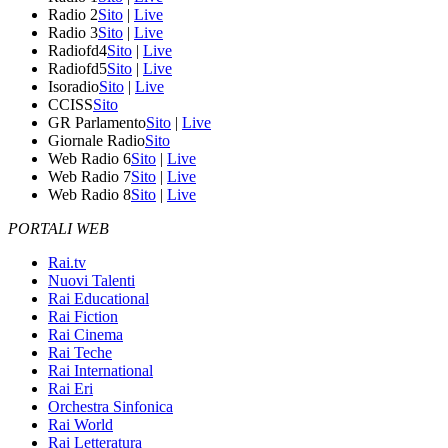
Radio 2
Sito
|
Live
Radio 3
Sito
|
Live
Radiofd4
Sito
|
Live
Radiofd5
Sito
|
Live
Isoradio
Sito
|
Live
CCISS
Sito
GR Parlamento
Sito
|
Live
Giornale Radio
Sito
Web Radio 6
Sito
|
Live
Web Radio 7
Sito
|
Live
Web Radio 8
Sito
|
Live
PORTALI WEB
Rai.tv
Nuovi Talenti
Rai Educational
Rai Fiction
Rai Cinema
Rai Teche
Rai International
Rai Eri
Orchestra Sinfonica
Rai World
Rai Letteratura