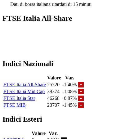
Dati di borsa italiana ritardati di 15 minuti
FTSE Italia All-Share
Indici Nazionali
Valore
Var.
FTSE Italia All-Share
25720
-1.40%
FTSE Italia Mid Cap
39374
-1.08%
FTSE Italia Star
46268
-0.87%
FTSE MIB
23707
-1.45%
Indici Esteri
Valore
Var.