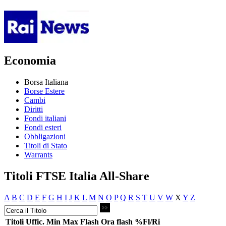
Economia
Borsa Italiana
Borse Estere
Cambi
Diritti
Fondi italiani
Fondi esteri
Obbligazioni
Titoli di Stato
Warrants
Titoli FTSE Italia All-Share
A
B
C
D
E
F
G
H
I
J
K
L
M
N
O
P
Q
R
S
T
U
V
W
X
Y
Z
Titoli
Uffic.
Min
Max
Flash
Ora flash
%Fl/Ri