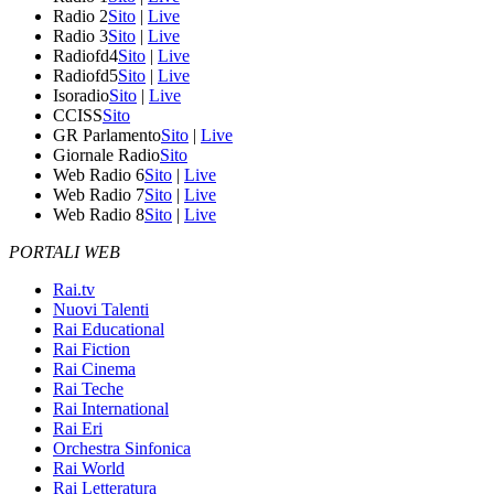
Radio 2
Sito
|
Live
Radio 3
Sito
|
Live
Radiofd4
Sito
|
Live
Radiofd5
Sito
|
Live
Isoradio
Sito
|
Live
CCISS
Sito
GR Parlamento
Sito
|
Live
Giornale Radio
Sito
Web Radio 6
Sito
|
Live
Web Radio 7
Sito
|
Live
Web Radio 8
Sito
|
Live
PORTALI WEB
Rai.tv
Nuovi Talenti
Rai Educational
Rai Fiction
Rai Cinema
Rai Teche
Rai International
Rai Eri
Orchestra Sinfonica
Rai World
Rai Letteratura