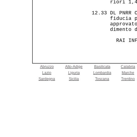
       riori 1,4
 12.33 DL PNRR C
       fiducia p
       approvato
       dimento d
         RAI IN
Abruzzo
Alto-Adige
Basilicata
Calabria
Lazio
Liguria
Lombardia
Marche
Sardegna
Sicilia
Toscana
Trentino