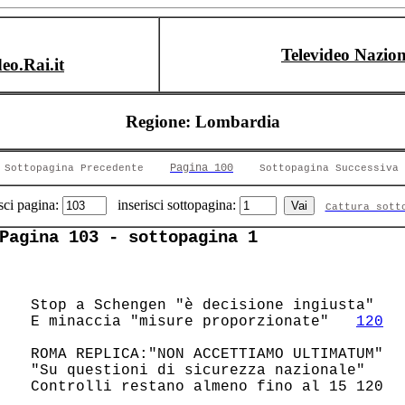
Televideo Nazion
deo.Rai.it
Regione: Lombardia
Pagina 100
Sottopagina Precedente
Sottopagina Successiva
sci pagina:
inserisci sottopagina:
Cattura sott
Pagina 103 - sottopagina 1
 Stop a Schengen "è decisione ingiusta" 

 E minaccia "misure proporzionate"   
120
 ROMA REPLICA:"NON ACCETTIAMO ULTIMATUM"

 "Su questioni di sicurezza nazionale"  

 Controlli restano almeno fino al 15 120
