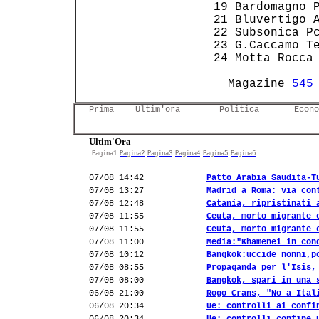
 19 Bardomagno P
 21 Bluvertigo A
 22 Subsonica Pc
 23 G.Caccamo Te
 24 Motta Rocca 
   Magazine 
545
Prima
Ultim'ora
Politica
Econo
Ultim'Ora
Pagina1
Pagina2
Pagina3
Pagina4
Pagina5
Pagina6
07/08 14:42
Patto Arabia Saudita-T
07/08 13:27
Madrid a Roma: via con
07/08 12:48
Catania, ripristinati 
07/08 11:55
Ceuta, morto migrante 
07/08 11:55
Ceuta, morto migrante 
07/08 11:00
Media:"Khamenei in con
07/08 10:12
Bangkok:uccide nonni,p
07/08 08:55
Propaganda per l'Isis,
07/08 08:00
Bangkok, spari in una 
06/08 21:00
Rogo Crans, "No a Ital
06/08 20:34
Ue: controlli ai confi