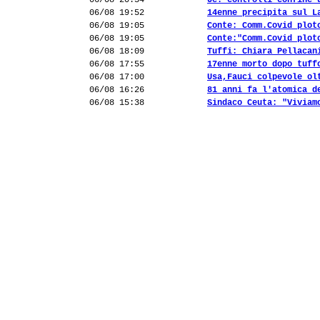
06/08 20:34
Ue: controlli confine 
06/08 19:52
14enne precipita sul L
06/08 19:05
Conte: Comm.Covid plot
06/08 19:05
Conte:"Comm.Covid plot
06/08 18:09
Tuffi: Chiara Pellacan
06/08 17:55
17enne morto dopo tuff
06/08 17:00
Usa,Fauci colpevole ol
06/08 16:26
81 anni fa l'atomica d
06/08 15:38
Sindaco Ceuta: "Viviam