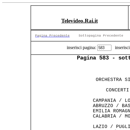
Televideo.Rai.it
Pagina Precedente
Sottopagina Precedente
inserisci pagina:
inserisci
Pagina 583 - sot
    ORCHESTRA S
       CONCERTI
   CAMPANIA / L
   ABRUZZO / BA
   EMILIA ROMAG
   CALABRIA / M
   LAZIO / PUGL