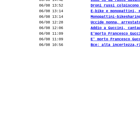
06/08 14:42
Uomo si dà fuoco davan
06/08 13:52
Droni russi colpiscono
06/08 13:14
E-bike e monopattini, 
06/08 13:14
Monopattini-bikesharin
06/08 12:28
Uccide nonna, arrestat
06/08 12:06
Addio a Guccini, canta
06/08 11:09
E'morto Francesco Gucc
06/08 11:09
E' morto Francesco Guc
06/08 10:56
Bce: alta incertezza,r