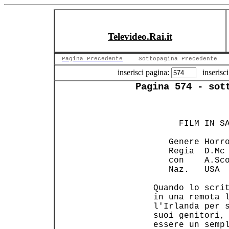
Televideo.Rai.it
Pagina Precedente
Sottopagina Precedente
inserisci pagina:
inserisci
Pagina 574 - sot
                
                
      FILM IN SA
                
    Genere Horro
    Regia  D.Mc 
    con    A.Sco
    Naz.   USA  
 Quando lo scrit
 in una remota l
 l'Irlanda per s
 suoi genitori, 
 essere un sempl