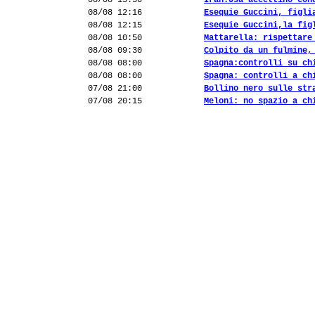
08/08 13:30
Iran:Usa accettino con
08/08 12:16
Esequie Guccini, figli
08/08 12:15
Esequie Guccini,la fig
08/08 10:50
Mattarella: rispettare
08/08 09:30
Colpito da un fulmine,
08/08 08:00
Spagna:controlli su ch
08/08 08:00
Spagna: controlli a ch
07/08 21:00
Bollino nero sulle str
07/08 20:15
Meloni: no spazio a ch