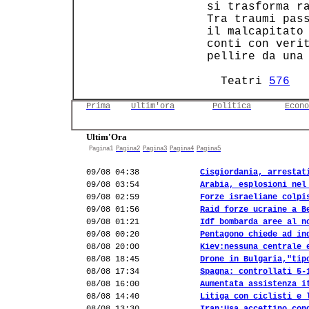
 si trasforma ra
 Tra traumi pass
 il malcapitato 
 conti con verit
 pellire da una 
   Teatri 
576
  
Prima
Ultim'ora
Politica
Econo
Ultim'Ora
Pagina1
Pagina2
Pagina3
Pagina4
Pagina5
09/08 04:38
Cisgiordania, arrestat
09/08 03:54
Arabia, esplosioni nel
09/08 02:59
Forze israeliane colpi
09/08 01:56
Raid forze ucraine a B
09/08 01:21
Idf bombarda aree al n
09/08 00:20
Pentagono chiede ad in
08/08 20:00
Kiev:nessuna centrale 
08/08 18:45
Drone in Bulgaria,"tip
08/08 17:34
Spagna: controllati 5-
08/08 16:00
Aumentata assistenza i
08/08 14:40
Litiga con ciclisti e 