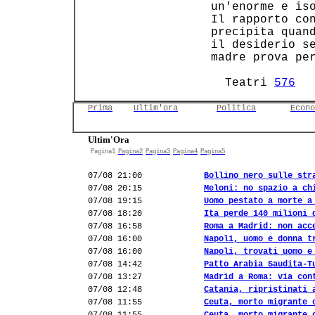
 un'enorme e iso
 Il rapporto con
 precipita quand
 il desiderio se
 madre prova per
   Teatri 
576
  
Prima
Ultim'ora
Politica
Econo
Ultim'Ora
Pagina1
Pagina2
Pagina3
Pagina4
Pagina5
07/08 21:00
Bollino nero sulle str
07/08 20:15
Meloni: no spazio a ch
07/08 19:15
Uomo pestato a morte a
07/08 18:20
Ita perde 140 milioni 
07/08 16:58
Roma a Madrid: non acc
07/08 16:00
Napoli, uomo e donna t
07/08 16:00
Napoli, trovati uomo e
07/08 14:42
Patto Arabia Saudita-T
07/08 13:27
Madrid a Roma: via con
07/08 12:48
Catania, ripristinati 
07/08 11:55
Ceuta, morto migrante 