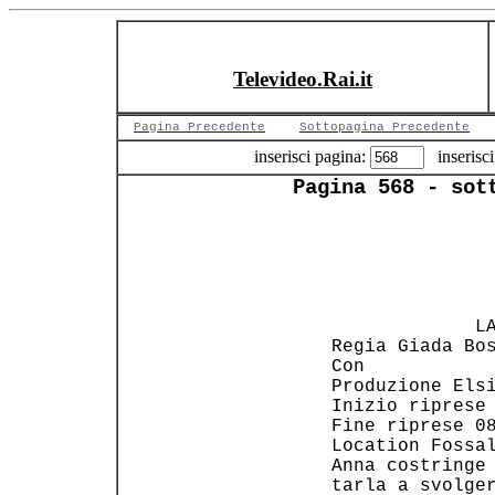
Televideo.Rai.it
Pagina Precedente
Sottopagina Precedente
inserisci pagina:
inserisci
Pagina 568 - sot
                
                
                
              LA
 Regia Giada Bos
 Con            
 Produzione Elsi
 Inizio riprese 
 Fine riprese 08
 Location Fossal
 Anna costringe 
 tarla a svolger