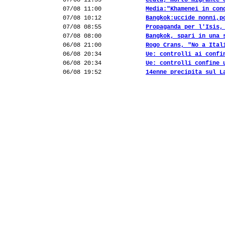
07/08 11:55
Ceuta, morto migrante 
07/08 11:00
Media:"Khamenei in con
07/08 10:12
Bangkok:uccide nonni,p
07/08 08:55
Propaganda per l'Isis,
07/08 08:00
Bangkok, spari in una 
06/08 21:00
Rogo Crans, "No a Ital
06/08 20:34
Ue: controlli ai confi
06/08 20:34
Ue: controlli confine 
06/08 19:52
14enne precipita sul L