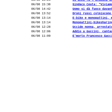
06/08 16:26
81 anni fa l'atomica d
06/08 15:38
Sindaco Ceuta: "Viviam
06/08 14:42
Uomo si dà fuoco davan
06/08 13:52
Droni russi colpiscono
06/08 13:14
E-bike e monopattini, 
06/08 13:14
Monopattini-bikesharin
06/08 12:28
Uccide nonna, arrestat
06/08 12:06
Addio a Guccini, canta
06/08 11:09
E'morto Francesco Gucc