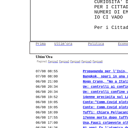
    CURIOSITA' 
    PER I CITTA
    NUMERI DI E
    IO CI VADO 
    Per i Citta
Prima
Ultim'ora
Politica
Econo
Ultim'Ora
Pagina1
Pagina2
Pagina3
Pagina4
Pagina5
Pagina6
07/08 08:55
Propaganda per l'Isis,
07/08 08:00
Bangkok, spari in una 
06/08 21:00
Rogo Crans, "No a Ital
06/08 20:34
Ue: controlli ai confi
06/08 20:34
Ue: controlli confine 
06/08 19:52
14enne precipita sul L
06/08 19:05
Conte:"Comm.Covid plot
06/08 19:05
Conte: Comm.Covid plot
06/08 18:09
Tuffi: Chiara Pellacan
06/08 17:55
17enne morto dopo tuff
06/08 17:00
Usa,Fauci colpevole ol