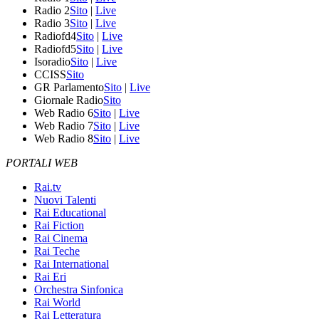
Radio 2
Sito
|
Live
Radio 3
Sito
|
Live
Radiofd4
Sito
|
Live
Radiofd5
Sito
|
Live
Isoradio
Sito
|
Live
CCISS
Sito
GR Parlamento
Sito
|
Live
Giornale Radio
Sito
Web Radio 6
Sito
|
Live
Web Radio 7
Sito
|
Live
Web Radio 8
Sito
|
Live
PORTALI WEB
Rai.tv
Nuovi Talenti
Rai Educational
Rai Fiction
Rai Cinema
Rai Teche
Rai International
Rai Eri
Orchestra Sinfonica
Rai World
Rai Letteratura