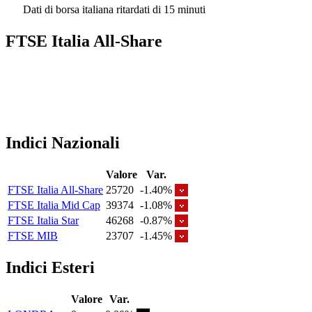
Dati di borsa italiana ritardati di 15 minuti
FTSE Italia All-Share
Indici Nazionali
Valore
Var.
FTSE Italia All-Share
25720
-1.40%
FTSE Italia Mid Cap
39374
-1.08%
FTSE Italia Star
46268
-0.87%
FTSE MIB
23707
-1.45%
Indici Esteri
Valore
Var.