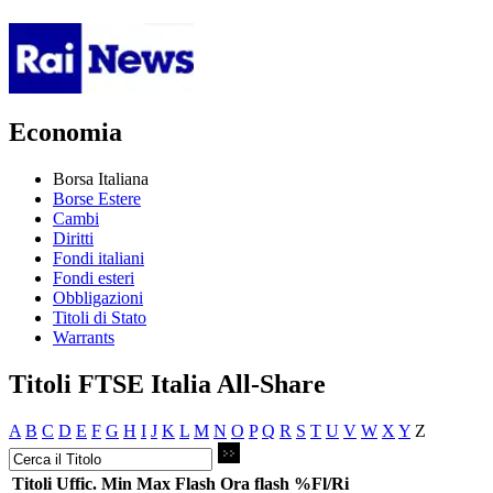
Economia
Borsa Italiana
Borse Estere
Cambi
Diritti
Fondi italiani
Fondi esteri
Obbligazioni
Titoli di Stato
Warrants
Titoli FTSE Italia All-Share
A
B
C
D
E
F
G
H
I
J
K
L
M
N
O
P
Q
R
S
T
U
V
W
X
Y
Z
Titoli
Uffic.
Min
Max
Flash
Ora flash
%Fl/Ri