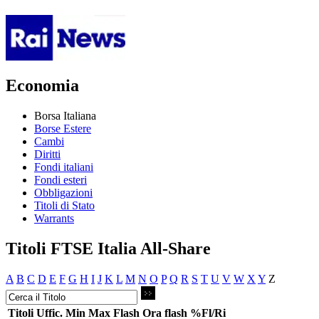
Economia
Borsa Italiana
Borse Estere
Cambi
Diritti
Fondi italiani
Fondi esteri
Obbligazioni
Titoli di Stato
Warrants
Titoli FTSE Italia All-Share
A
B
C
D
E
F
G
H
I
J
K
L
M
N
O
P
Q
R
S
T
U
V
W
X
Y
Z
Titoli
Uffic.
Min
Max
Flash
Ora flash
%Fl/Ri