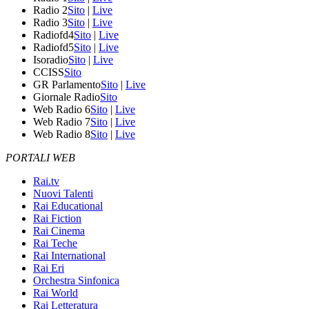
Radio 2
Sito
|
Live
Radio 3
Sito
|
Live
Radiofd4
Sito
|
Live
Radiofd5
Sito
|
Live
Isoradio
Sito
|
Live
CCISS
Sito
GR Parlamento
Sito
|
Live
Giornale Radio
Sito
Web Radio 6
Sito
|
Live
Web Radio 7
Sito
|
Live
Web Radio 8
Sito
|
Live
PORTALI WEB
Rai.tv
Nuovi Talenti
Rai Educational
Rai Fiction
Rai Cinema
Rai Teche
Rai International
Rai Eri
Orchestra Sinfonica
Rai World
Rai Letteratura